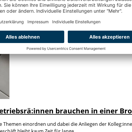
Betriebsrä:innen brauchen in einer Br
xe Themen einordnen und dabei die Anliegen der Kolleg:inn
schäft bleibt kaum Zeit für lange…