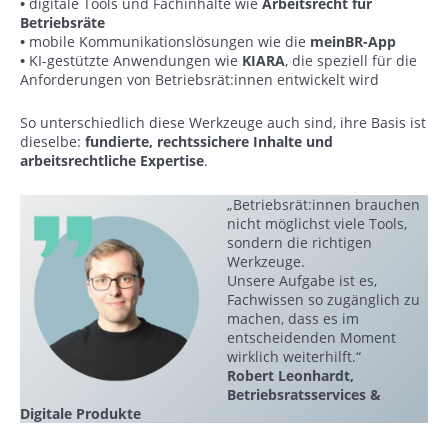
•
digitale Tools und Fachinhalte wie
Arbeitsrecht für
Betriebsräte
•
mobile Kommunikationslösungen wie die
meinBR-App
•
KI-gestützte Anwendungen wie
KIARA
, die speziell für die
Anforderungen von Betriebsrät:innen entwickelt wird
So unterschiedlich diese Werkzeuge auch sind, ihre Basis ist
dieselbe:
fundierte, rechtssichere Inhalte und
arbeitsrechtliche Expertise
.
„Betriebsrät:innen brauchen
nicht möglichst viele Tools,
sondern die richtigen
Werkzeuge.
Unsere Aufgabe ist es,
Fachwissen so zugänglich zu
machen, dass es im
entscheidenden Moment
wirklich weiterhilft.“
Robert Leonhardt,
Betriebsratsservices &
Digitale Produkte