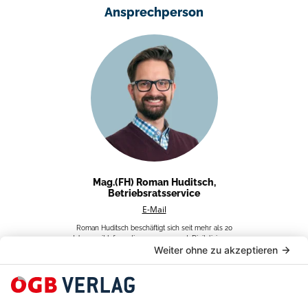
Ansprechperson
Mag.(FH) Roman Huditsch,
Betriebsratsservice
E-Mail
Roman Huditsch beschäftigt sich seit mehr als 20
Jahren mit Informationsmanagement, Digitalisierung
und nutzerorientierten Angeboten. Beim ÖGB-Verlag
verantwortet er den Austausch mit Betriebsrät:innen
und Multiplikator:innen und bringt deren
Anforderungen in die Entwicklung neuer Produkte ein.
Zudem ist er in der Erwachsenenbildung zu den
Themen Wissensvermittlung und KI tätig.