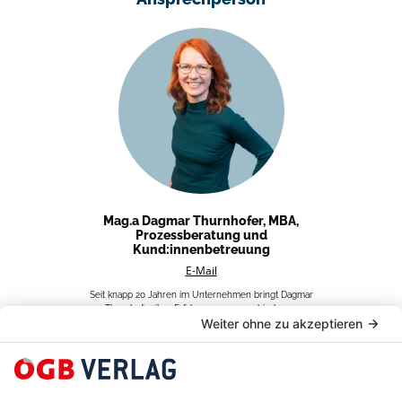
Mag.a Dagmar Thurnhofer, MBA,
Prozessberatung und
Kund:innenbetreuung
E-Mail
Seit knapp 20 Jahren im Unternehmen bringt Dagmar
Thurnhofer ihre Erfahrung aus verschiedenen
Bereichen in die Prozessberatung und die
Kund:innenbetreuung ein. Mit einem klaren Blick für
das große Ganze begleitet sie verschiedene Projekte
mit dem Schwerpunkt auf 360°-Kampagnen und
Kongresse – professionell, agil und immer im engen
Austausch mit den Kund:innen.