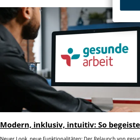
Modern, inklusiv, intuitiv: So begei
Neuer Look, neue Funktionalitäten: Der Relaunch von gesund