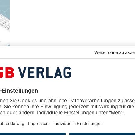
Arbeitswelt
uchgefühl eine verlässliche Datenbasis braucht. Der Einsat
erden Analysen,…