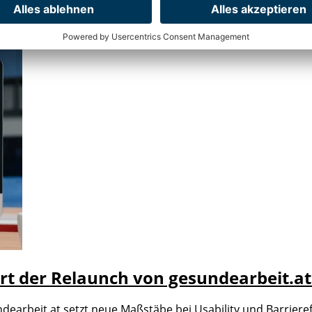
stert der Relaunch von gesundearbeit.
earbeit.at setzt neue Maßstäbe bei Usability und Barrieref