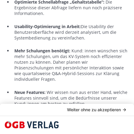
Optimierte Schnellabfrage „Gehaltstabelle“:
Die
Ergebnisse dieser Abfrage liefern nun noch präzisere
Informationen.
Usability-Optimierung in Arbeit:
Die Usability der
Benutzeroberfläche wird derzeit analysiert, um die
Systembedienung zu vereinfachen.
Mehr Schulungen benötigt:
Kund: innen wünschen sich
mehr Schulungen, um das KV-System noch effizienter
nutzen zu können. Daher planen wir
Präsenzschulungen mit persönlicher Interaktion sowie
wie quartalsweise Q&A-Hybrid-Sessions zur Klärung
individueller Fragen.
Neue Features:
Wir wissen nun aus erster Hand, welche
Features sinnvoll sind, um die Bedürfnisse unserer
Kund: innen am besten zu erfüllen.
Für weitere Informationen wende dich gerne an:
Nazanin Bakhtiyarinasab, BSc, Leitung Redaktion Kollektivverträge
Mail: nazanin.bakhtiyarinasab@oegbverlag.at