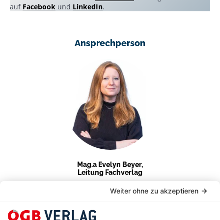
auf
Facebook
und
LinkedIn
.
Ansprechperson
Mag.a Evelyn Beyer,
Leitung Fachverlag
E-Mail
Evelyn Beyer verbindet juristisches Know-how mit
langjähriger Verlagserfahrung. Mit Gespür für Sprache
und Sinn für Praxis macht sie Fachliteratur zugänglich,
relevant und lebendig – für alle Kanäle, die die