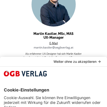
Martin Kastler, MSc, MAS
UX-Manager
E-Mail
martin.kastler@oegbverlag.at
Als erfahrener UX-Designer hat sich Martin Kastler
darauf spezialisiert, Produkte, Services und Prozesse zu
gestalten, bei denen der Mensch im Mittelpunkt steht.
Sein Wissen setzt er gezielt ein, um nutzerfreundliche
Lösungen zu schaffen. Neben seiner Tätigkeit beim
ÖGB-Verlag lehrt er als freier Lektor an der
Fachhochschule Technikum Wien und teilt sein Wissen
mit angehenden IT-Fachkräften.
BLOG